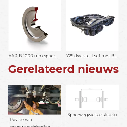
AAR-B 1000 mm spoorwagonwielen
Y25 draaistel Lsd1 met BA004 wielset 920 mm wiel
L
Gerelateerd nieuws
Spoorwegwielstelstructuur
Revisie van