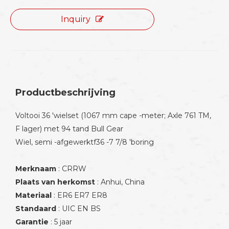
Inquiry
Productbeschrijving
Voltooi 36 'wielset (1067 mm cape -meter; Axle 761 TM,
F lager) met 94 tand Bull Gear
Wiel, semi -afgewerktf36 -7 7/8 'boring
Merknaam
: CRRW
Plaats van herkomst
: Anhui, China
Materiaal
: ER6 ER7 ER8
Standaard
: UIC EN BS
Garantie
: 5 jaar